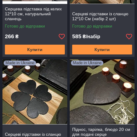
Серцева підставка під келих
12*10 см, натуральний
Серцеві підставки із сланцю
сланець
12*10 См (набір 2 шт)
Готово до відправки
Готово до відправки
266
585
₴
₴/набір
Купити
Купити
Made in Ukraine
Made in Ukraine
Піднос, тарілка, блюдо 20 см
Серцеві підставки із сланцю
для подачі серце