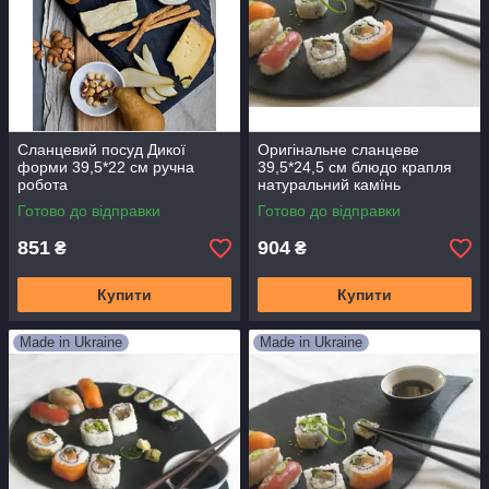
Сланцевий посуд Дикої
Оригінальне сланцеве
форми 39,5*22 см ручна
39,5*24,5 см блюдо крапля
робота
натуральний камїнь
Готово до відправки
Готово до відправки
851
904
₴
₴
Купити
Купити
Made in Ukraine
Made in Ukraine