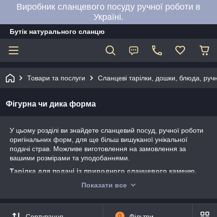
Виробник сланцевого посуду ручної роботи в
Україні.
Бутік натурального сланцю
Товари та послуги
Сланцеві тарілки, дошки, блюда, руч
Фігурна чи дика форма
У цьому розділі ви знайдете сланцевий посуд, ручної роботи
оригінальних форм, для ще більш вишуканої унікальної
подачі страв. Можливе виготовлення на замовлення за
вашими розмірами та уподобаннями.
Тарілка для подачі із природного сланцевого каменю.
екологічність та безпека
Показати все
ефектна та оригінальна подача страв
унікальна фактурна поверхня
Сортування
0
Фільтри