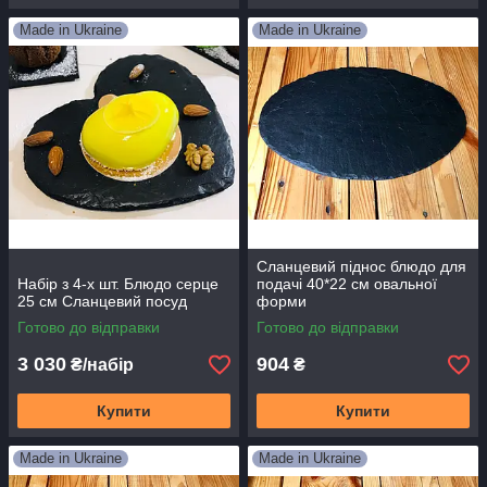
Made in Ukraine
Made in Ukraine
Сланцевий піднос блюдо для
Набір з 4-х шт. Блюдо серце
подачі 40*22 см овальної
25 см Сланцевий посуд
форми
Готово до відправки
Готово до відправки
3 030
904
₴/набір
₴
Купити
Купити
Made in Ukraine
Made in Ukraine