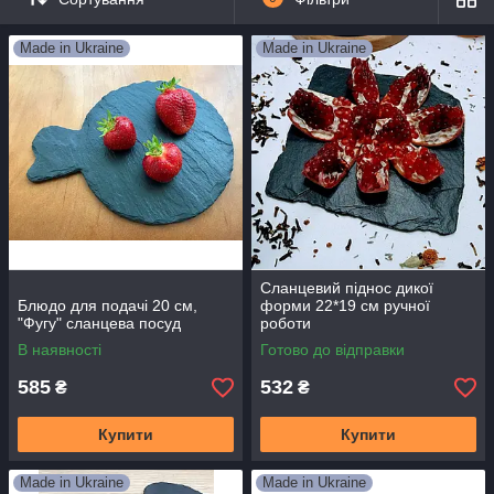
Made in Ukraine
Made in Ukraine
Сланцевий піднос дикої
Блюдо для подачі 20 см,
форми 22*19 см ручної
"Фугу" сланцева посуд
роботи
В наявності
Готово до відправки
585
532
₴
₴
Купити
Купити
Made in Ukraine
Made in Ukraine