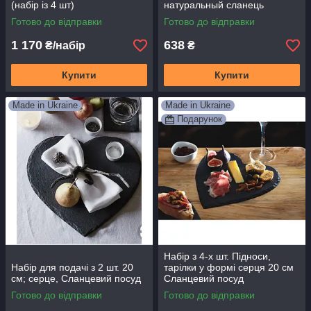
(набір із 4 шт)
натуральный сланець
Готово до відправки
Готово до відправки
1 170
638
₴/набір
₴
Купити
Купити
Made in Ukraine
Made in Ukraine
Подарунок
Набір з 4-х шт. Підноси,
Набір для подачі з 2 шт. 20
тарілки у формі серця 20 см
см; серце, Сланцевий посуд
Сланцевий посуд
Готово до відправки
Готово до відправки