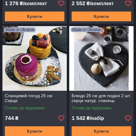
1 276
2 552
₴/комплект
₴/комплект
Купити
Купити
Made in Ukraine
Made in Ukraine
Сланцевий посуд 25 см
Блюдо 25 см для подачі 2 шт.
Серце
серце натур. сланець
Готово до відправки
Готово до відправки
744
1 542
₴
₴/набір
Купити
Купити