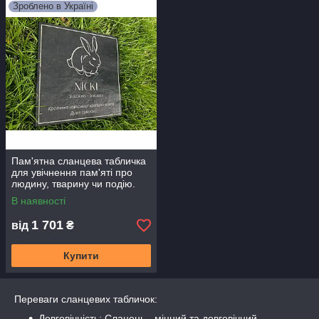
Зроблено в Україні
Пам'ятна сланцева табличка
для увічнення пам'яті про
людину, тварину чи подію.
В наявності
1 701
від
₴
Купити
Переваги сланцевих табличок:
Довговічність: Сланець - міцний та довговічний