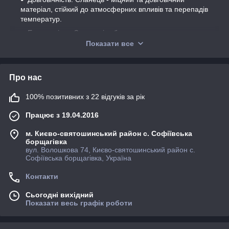
матеріал, стійкий до атмосферних впливів та перепадів
температур.
Естетичність: Сланцеві таблички мають природну
красу та благородний зовнішній вигляд.
Показати все
Індивідуальність: На сланцеву табличку можна
нанести будь-який напис чи зображення за бажанням
замовника.
Про нас
Екологічність: Сланець – натуральний матеріал,
100% позитивних з 22 відгуків за рік
безпечний для навколишнього середовища.
Види сланцевих табличок:
Працює з 19.04.2016
Меморіальні таблички: Встановлюються на могилах
м. Києво-святошинський район с. Софіївська
для увічнення пам'яті про покійних.
борщагівка
вул. Волошкова 74, Києво-святошинський район с.
Будинкові таблички: Вказують назву вулиці та номер
Софіївська борщагівка, Україна
будинку.
Інформаційні таблички: Містять інформацію про
Контакти
будівлю, організацію або подію.
Сьогодні вихідний
Декоративні таблички: Використовуються для
Показати весь графік роботи
прикраси інтер'єру чи екстер'єру.
Виготовлення сланцевих табличок: