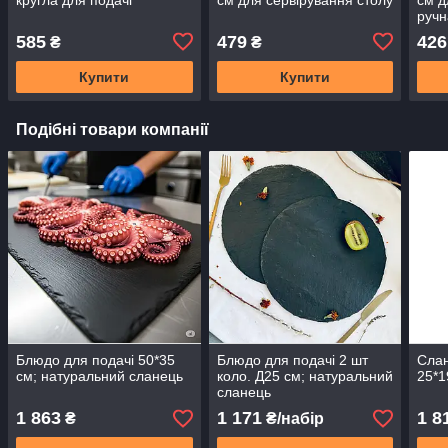
ручн
585
479
426
₴
₴
Купити
Купити
Подібні товари компанії
Блюдо для подачі 50*35
Блюдо для подачі 2 шт
Слан
см; натуральний сланець
коло. Д25 см; натуральний
25*1
сланець
1 863
1 171
1 8
₴
₴/набір