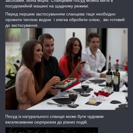
засобами. Вона міцна. Сланцевий посуд можна мити в
посудомийній машині на щадному режимі.
Перед першим застосуванням сланцева таця необхідно
промити теплою водою і злегка обробити олією, він готовий
до застосування.
Посуд із натурального сланцю може бути чудовим
ексклюзивним сюрпризом до різних подій.