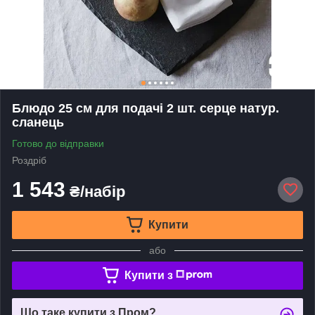
Блюдо 25 см для подачі 2 шт. серце натур.
сланець
Готово до відправки
Роздріб
1 543
₴/набір
Купити
або
Купити з
Що таке купити з Пром?