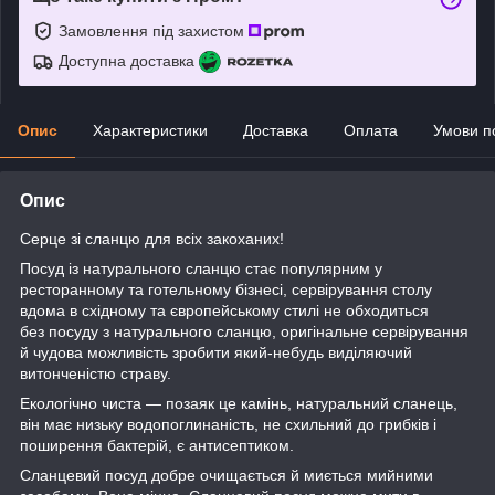
Замовлення під захистом
Доступна доставка
Опис
Характеристики
Доставка
Оплата
Умови п
Опис
Серце зі сланцю для всіх закоханих!
Посуд із натурального сланцю стає популярним у
ресторанному та готельному бізнесі, сервірування столу
вдома в східному та європейському стилі не обходиться
без посуду з натурального сланцю, оригінальне сервірування
й чудова можливість зробити який-небудь виділяючий
витонченістю страву.
Екологічно чиста — позаяк це камінь, натуральний сланець,
він має низьку водопоглинаність, не схильний до грибків і
поширення бактерій, є антисептиком.
Сланцевий посуд добре очищається й миється мийними