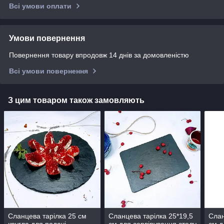
Всі умови оплати
Умови повернення
Повернення товару впродовж 14 днів за домовленістю
Всі умови повернення
З цим товаром також замовляють
Сланцева тарілка 25 см
Сланцева тарілка 25*19,5
Слан
кругла для подачі
см для сервірування столу
см д