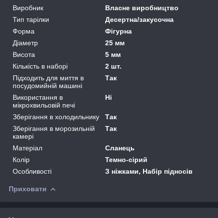
Виробник
Власне виробництво
Тип тарілки
Десертна/закусочна
Форма
Фігурна
Діаметр
25 мм
Висота
5 мм
Кількість в наборі
2 шт.
Підходить для миття в
Так
посудомийній машині
Використання в
Ні
мікрохвильовій печі
Зберігання в холодильнику
Так
Зберігання в морозильній
Так
камері
Матеріал
Сланець
Колір
Темно-сірий
Особливості
З ніжками, Набір підносів
Приховати