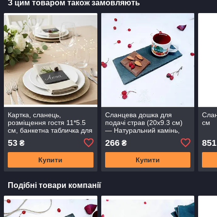
З цим товаром також замовляють
Картка, сланець,
Сланцева дошка для
Слан
розміщення гостя 11*5.5
подачі страв (20х9.3 см)
см
см, банкетна табличка для
— Натуральний камінь,
напису
ручної роботи.
53
266
851
₴
₴
Купити
Купити
Подібні товари компанії