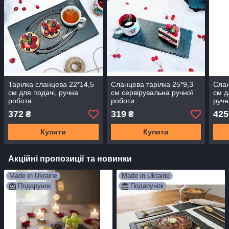
Тарілка сланцева 22*14,5
Сланцева тарілка 25*9,3
Слан
см для подачі, ручна
см сервірувальна ручної
см д
робота
роботи
ручн
372
319
425
₴
₴
Купити
Купити
Акційні пропозиції та новинки
Made in Ukraine
Made in Ukraine
Подарунок
Подарунок