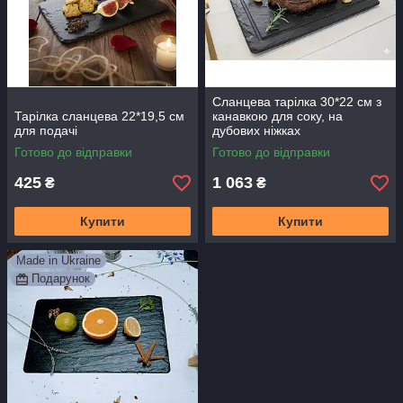
Сланцева тарілка 30*22 см з
Тарілка сланцева 22*19,5 см
канавкою для соку, на
для подачі
дубових ніжках
Готово до відправки
Готово до відправки
425
1 063
₴
₴
Купити
Купити
Made in Ukraine
Подарунок