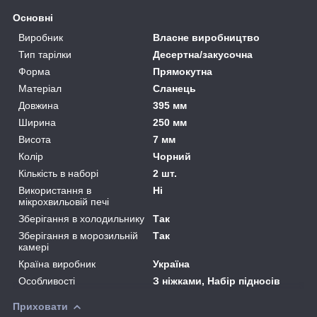
Основні
Виробник
Власне виробництво
Тип тарілки
Десертна/закусочна
Форма
Прямокутна
Матеріал
Сланець
Довжина
395 мм
Ширина
250 мм
Висота
7 мм
Колір
Чорний
Кількість в наборі
2 шт.
Використання в
Ні
мікрохвильовій печі
Зберігання в холодильнику
Так
Зберігання в морозильній
Так
камері
Країна виробник
Україна
Особливості
З ніжками, Набір підносів
Приховати