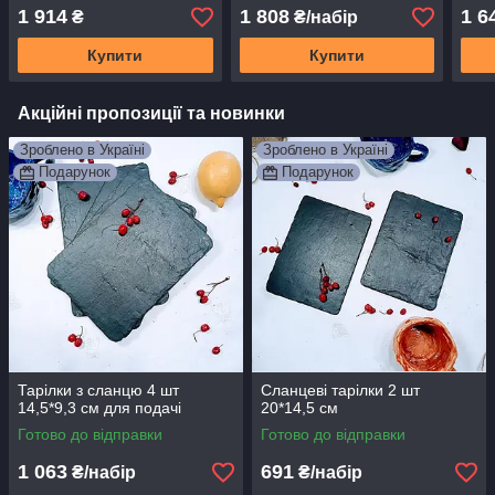
посуд
1 914
1 808
1 6
₴
₴/набір
Купити
Купити
Акційні пропозиції та новинки
Зроблено в Україні
Зроблено в Україні
Подарунок
Подарунок
Тарілки з сланцю 4 шт
Сланцеві тарілки 2 шт
14,5*9,3 см для подачі
20*14,5 см
Готово до відправки
Готово до відправки
1 063
691
₴/набір
₴/набір