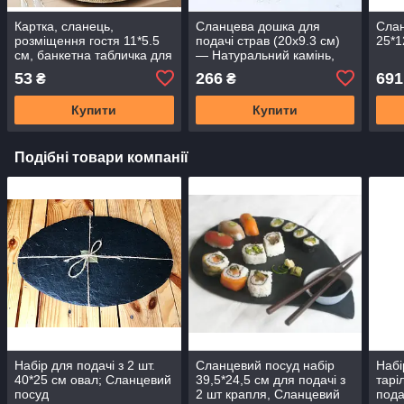
Картка, сланець,
Сланцева дошка для
Слан
розміщення гостя 11*5.5
подачі страв (20х9.3 см)
25*1
см, банкетна табличка для
— Натуральний камінь,
напису
ручної роботи.
53
266
691
₴
₴
Купити
Купити
Подібні товари компанії
Набір для подачі з 2 шт.
Сланцевий посуд набір
Набі
40*25 см овал; Сланцевий
39,5*24,5 см для подачі з
тарі
посуд
2 шт крапля, Сланцевий
пода