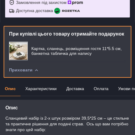
Замовлення під захистом
Доступна доставка
При купівлі цього товару отримайте подарунок
Картка, сланець, розміщення гостя 11*5.5 см,
банкетна табличка для напису
Приховати
Опис
Характеристики
Доставка
Оплата
Умови п
Опис
Сланцевий набір із 2-х штук розміром 39,5*25 см – це стильне
та практичне рішення для подачі страв. Ось що вам потрібно
знати про цей набір: