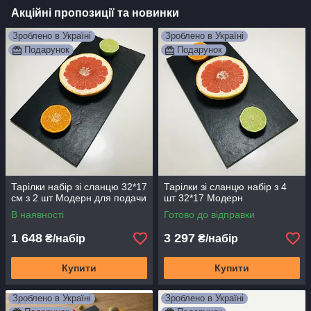
Акційні пропозиції та новинки
Зроблено в Україні
Зроблено в Україні
Подарунок
Подарунок
Тарілки набір зі сланцю 32*17
Тарілки зі сланцю набір з 4
см з 2 шт Модерн для подачи
шт 32*17 Модерн
В наявності
Готово до відправки
1 648
3 297
₴/набір
₴/набір
Купити
Купити
Зроблено в Україні
Зроблено в Україні