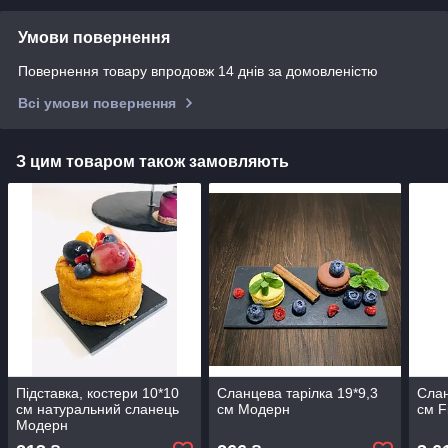
Умови повернення
Повернення товару впродовж 14 днів за домовленістю
Всі умови повернення
З цим товаром також замовляють
Підставка, костери 10*10
Сланцева тарілка 19*9,3
Слан
см натуральний сланець
см Модерн
см F
Модерн