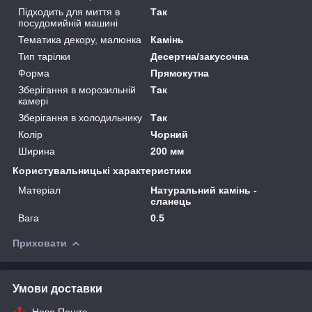
Підходить для миття в
Так
посудомийній машині
Тематика декору, малюнка
Камінь
Тип тарілки
Десертна/закусочна
Форма
Прямокутна
Зберігання в морозильній
Так
камері
Зберігання в холодильнику
Так
Колір
Чорний
Ширина
200 мм
Користувальницькі характеристики
Матеріал
Натуральний камінь -
сланець
Вага
0.5
Приховати
Умови доставки
Нова Пошта