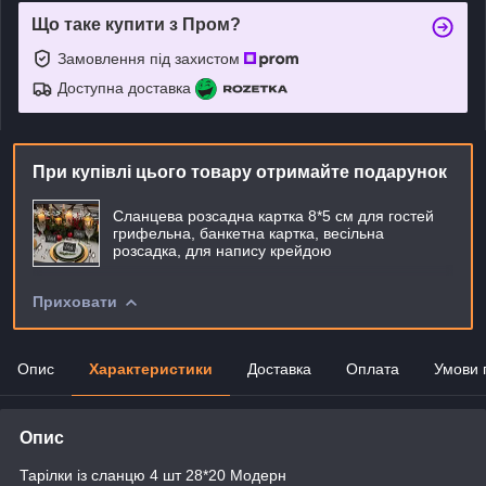
Що таке купити з Пром?
Замовлення під захистом
Доступна доставка
При купівлі цього товару отримайте подарунок
Сланцева розсадна картка 8*5 см для гостей
грифельна, банкетна картка, весільна
розсадка, для напису крейдою
Приховати
Опис
Характеристики
Доставка
Оплата
Умови 
Опис
Тарілки із сланцю 4 шт 28*20 Модерн