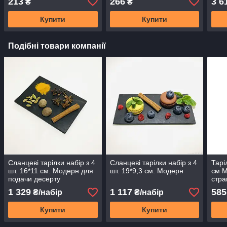
213
266
3 6
₴
₴
Купити
Купити
Подібні товари компанії
Сланцеві тарілки набір з 4
Сланцеві тарілки набір з 4
Тарі
шт. 16*11 см. Модерн для
шт. 19*9,3 см. Модерн
см М
подачи десерту
стра
1 329
1 117
585
₴/набір
₴/набір
Купити
Купити