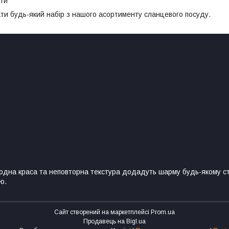
шти
ти будь-який набір з нашого асортименту сланцевого посуду.
родна краса та неповторна текстура додадуть шарму будь-якому с
ю.
Сайт створений на маркетплейсі
Prom.ua
Продавець на Bigl.ua