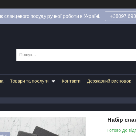
к сланцевого посуду ручної роботи в Україні.
+38097 693
на
Товари та послуги
Контакти
Державний висновок
Набір сла
Готово до від
аїні