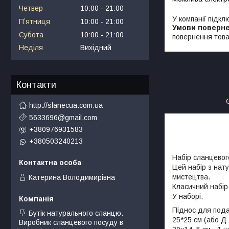
Четвер
10:00
21:00
У компанії підкл
Пʼятниця
10:00
21:00
Субота
10:00
21:00
повернення това
Неділя
Вихідний
Контакти
http://slanecua.com.ua
5633696@gmail.com
+380976931583
+380503240213
Набір сланцевог
Цей набір з нат
мистецтва.
Катерина Володимирівна
Класичний набір
У наборі:
Піднос для пода
Бутік натурального сланцю.
25*25 см (або Д 
Виробник сланцевого посуду в