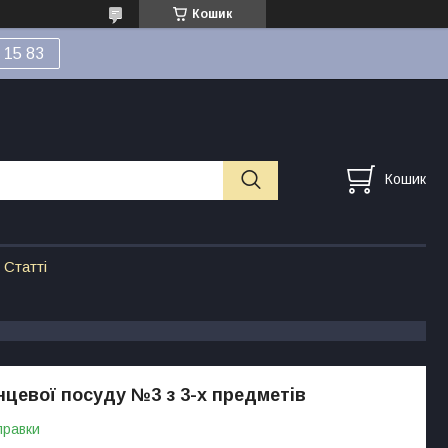
Кошик
 15 83
Кошик
Статті
нцевої посуду №3 з 3-х предметів
правки