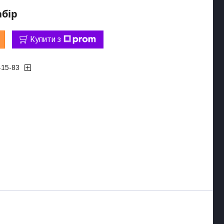
абір
Купити з
-15-83