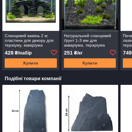
Сланцевий камінь 2 кг,
Натуральний сланцевий
Пече
пластини для декору для
ґрунт 1-3 мм для
лазі
тераіуму, акваріума
акваріума, тераріума
тера
сла
428
251
749
₴/набір
₴/кг
Купити
Купити
Подібні товари компанії