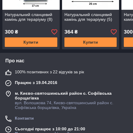
Натуральний сланцевий
Натуральний сланцевий
Нату
камінь для тераріуму (8)
камінь для тераріуму (5)
камі
300
364
300
₴
₴
Купити
Купити
Про нас
100% позитивних з 22 відгуків за рік
Працює з 19.04.2016
м. Києво-святошинський район с. Софіївська
борщагівка
вул. Волошкова 74, Києво-святошинський район с.
Софіївська борщагівка, Україна
Контакти
Сьогодні працює з 10:00 до 21:00