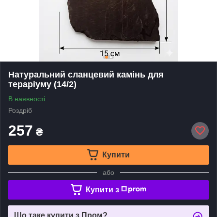
Натуральний сланцевий камінь для
тераріуму (14/2)
В наявності
Роздріб
257
₴
Купити
або
Купити з
Що таке купити з Пром?