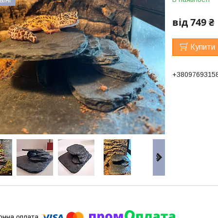
від
749 ₴
Купити
+3809769315