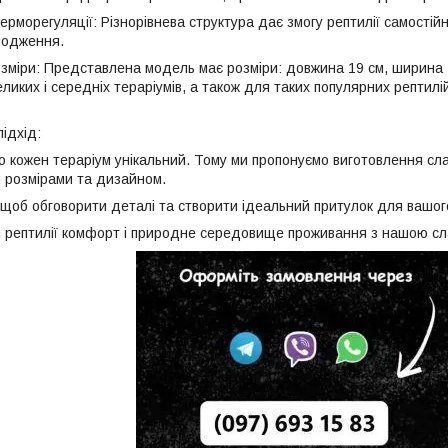
терморегуляції: Різнорівнева структура дає змогу рептилії самості
олодження.
розміри: Представлена модель має розміри: довжина 19 см, ширина 
ликих і середніх тераріумів, а також для таких популярних рептилі
ідхід:
о кожен тераріум унікальний. Тому ми пропонуємо виготовлення сл
 розмірами та дизайном.
и, щоб обговорити деталі та створити ідеальний притулок для вашо
 рептилії комфорт і природне середовище проживання з нашою с