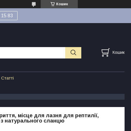
Кошик
 15 83
Кошик
Статті
риття, місце для лазня для рептилії,
 з натурального сланцю