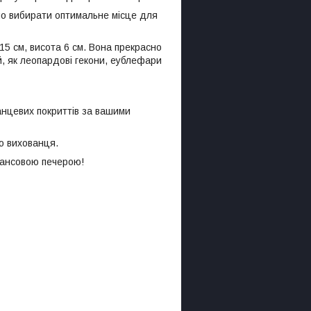
йно вибирати оптимальне місце для
15 см, висота 6 см. Вона прекрасно
й, як леопардові гекони, еублефари
анцевих покриттів за вашими
го вихованця.
лансовою печерою!