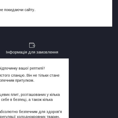
 не покидаючи сайту.
Інформація для замовлення
ідпочинку вашої рептилії!
стого сланцю. Він не тільки стане
зпечним притулком.
цевих плит, розташованих у кілька
себе в безпеці, а також кілька
 абсолютно безпечним для здоров'я
регуляції холоднокровних тварин.