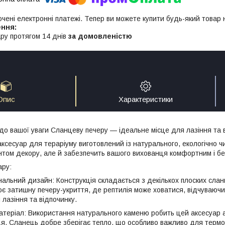
ючені електронні платежі. Тепер ви можете купити будь-який товар
ру протягом 14 днів
за домовленістю
Опис
Характеристики
о вашої уваги Сланцеву печеру — ідеальне місце для лазіння та в
ксесуар для тераріуму виготовлений із натурального, екологічно чи
том декору, але й забезпечить вашого вихованця комфортним і бе
ару:
нальний дизайн: Конструкція складається з декількох плоских слан
ює затишну печеру-укриття, де рептилія може ховатися, відчуваючи 
 лазіння та відпочинку.
атеріал: Використання натурального каменю робить цей аксесуар
я. Сланець добре зберігає тепло, що особливо важливо для термо