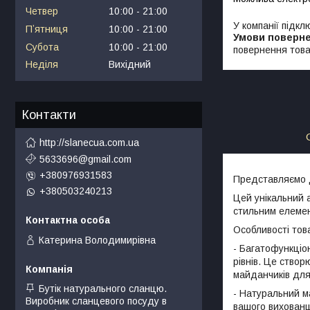
Четвер
10:00
21:00
У компанії підкл
Пʼятниця
10:00
21:00
Субота
10:00
21:00
повернення това
Неділя
Вихідний
Контакти
http://slanecua.com.ua
5633696@gmail.com
+380976931583
Представляємо д
+380503240213
Цей унікальний а
стильним елемен
Особливості тов
Катерина Володимирівна
- Багатофункціо
рівнів. Це створ
майданчиків для
Бутік натурального сланцю.
- Натуральний м
Виробник сланцевого посуду в
вашого вихованц