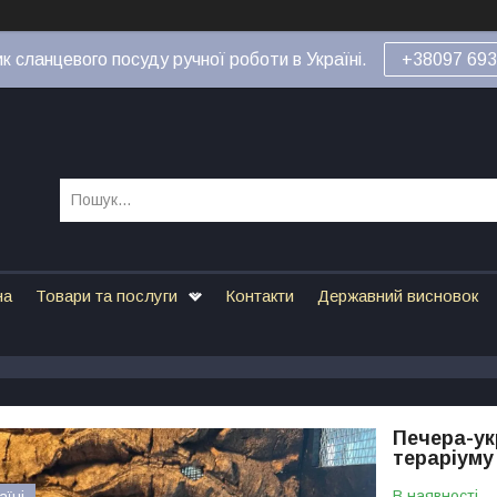
к сланцевого посуду ручної роботи в Україні.
+38097 693
на
Товари та послуги
Контакти
Державний висновок
Печера-ук
тераріуму
В наявності
аїні