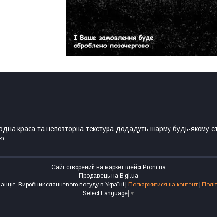
родна краса та неповторна текстура додадуть шарму будь-якому с
ю.
Сайт створений на маркетплейсі
Prom.ua
Продавець на Bigl.ua
Бутік натурального сланцю. Виробник сланцевого посуду в Україні |
Поскаржитися на контент
|
Політ
Select Language
▼