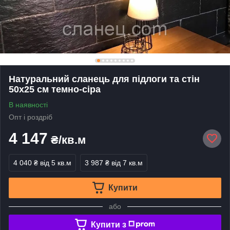
Натуральний сланець для підлоги та стін
50х25 см темно-сіра
В наявності
Опт і роздріб
4 147
₴/кв.м
4 040 ₴
від 5 кв.м
3 987 ₴
від 7 кв.м
Купити
або
Купити з