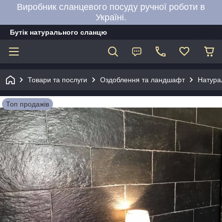
Виробник сланцевого посуду ручної роботи в
Україні.
Бутік натурального сланцю
Товари та послуги
Оздоблення та ландшафт
Натура
Топ продажів