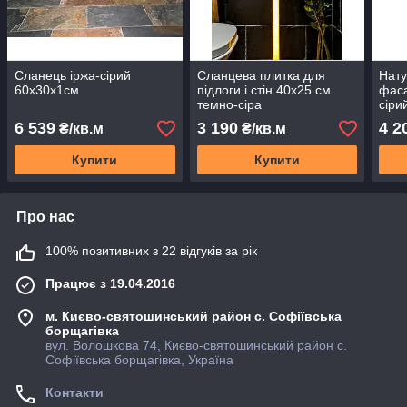
Сланець іржа-сірий
Сланцева плитка для
Нату
60х30х1см
підлоги і стін 40х25 см
фаса
темно-сіра
сіри
6 539
3 190
4 2
₴/кв.м
₴/кв.м
Купити
Купити
Про нас
100% позитивних з 22 відгуків за рік
Працює з 19.04.2016
м. Києво-святошинський район с. Софіївська
борщагівка
вул. Волошкова 74, Києво-святошинський район с.
Софіївська борщагівка, Україна
Контакти