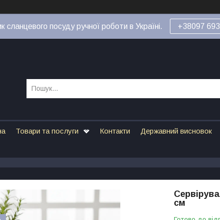
к сланцевого посуду ручної роботи в Україні.
+38097 693
на
Товари та послуги
Контакти
Державний висновок
Сервірува
см
Готово до від
e