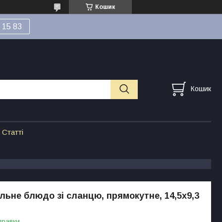
Кошик
 15 83
Кошик
Статті
льне блюдо зі сланцю, прямокутне, 14,5х9,3
правки