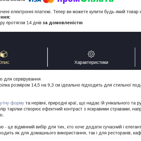
ючені електронні платежі. Тепер ви можете купити будь-який товар
ру протягом 14 днів
за домовленістю
Опис
Характеристики
цю для сервірування
лка розміром 14,5 на 9,3 см ідеально підходить для стильної пода
кутну форму
та нерівні, природні краї, що надає їй унікального та 
лір тарілки створює ефектний контраст з яскравими стравами, на
ю.
ю - це відмінний вибір для тих, хто хоче додати сучасний і елегант
ходить як для домашнього використання, так і для ресторанів, каф