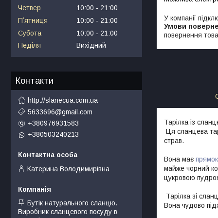
Четвер
10:00
21:00
У компанії підкл
Пʼятниця
10:00
21:00
Субота
10:00
21:00
повернення това
Неділя
Вихідний
Контакти
http://slanecua.com.ua
5633696@gmail.com
Тарілка із слан
+380976931583
Ця сланцева тарі
+380503240213
страв.
Вона має
прямо
майже чорний ко
Катерина Володимирівна
цукровою пудро
Тарілка зі сланц
Бутік натурального сланцю.
Вона чудово під
Виробник сланцевого посуду в