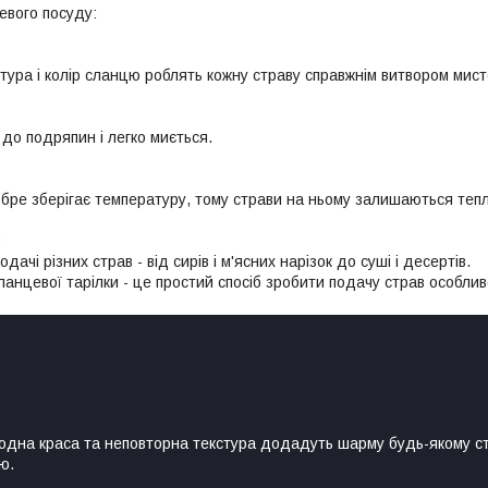
евого посуду:
тура і колір сланцю роблять кожну страву справжнім витвором мист
 до подряпин і легко миється.
бре зберігає температуру, тому страви на ньому залишаються те
:
дачі різних страв - від сирів і м'ясних нарізок до суші і десертів.
анцевої тарілки - це простий спосіб зробити подачу страв особлив
родна краса та неповторна текстура додадуть шарму будь-якому с
ю.