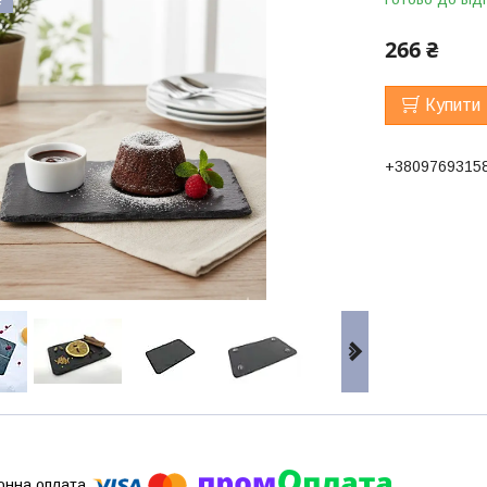
266 ₴
Купити
+3809769315