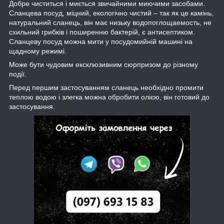
Добре чиститься і миється звичайними миючими засобами.
Сланцева посуд, міцний, екологічно чистий – так як це камінь,
натуральний сланець, він має низьку водопоглощаемость, не
схильний грибків і поширенню бактерій, є антисептиком.
Сланцеву посуд можна мити у посудомийній машині на
щадному режимі.
Може бути чудовим ексклюзивним сюрпризом до різному
події.
Перед першим застосуванням сланець необхідно промити
теплою водою і злегка можна обробити олією, він готовий до
застосування.