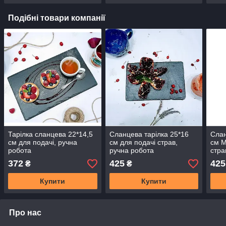
Подібні товари компанії
Тарілка сланцева 22*14,5
Сланцева тарілка 25*16
Слан
см для подачі, ручна
см для подачі страв,
см М
робота
ручна робота
стра
372
425
425
₴
₴
Купити
Купити
Про нас