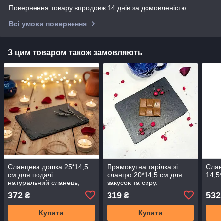
Повернення товару впродовж 14 днів за домовленістю
Всі умови повернення
З цим товаром також замовляють
Сланцева дошка 25*14,5
Прямокутна тарілка зі
Слан
см для подачі
сланцю 20*14,5 см для
14,5
натуральний сланець,
закусок та сиру.
ручна робота
Натуральний камінь
372
319
532
₴
₴
Купити
Купити