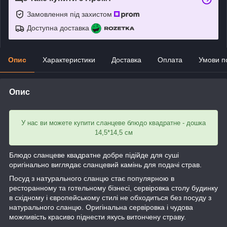
Замовлення під захистом
Доступна доставка
Опис
Характеристики
Доставка
Оплата
Умови п
Опис
У нас ви можете купити сланцеве блюдо квадратне - дошка
14,5*14,5 см
Блюдо сланцеве квадратне добре підійде для суші
оригінально виглядає сланцевий камінь для подачі страв.
Посуд з натурального сланцю стає популярною в
ресторанному та готельному бізнесі, сервіровка столу будинку
в східному і європейському стилі не обходиться без посуду з
натурального сланцю. Оригінальна сервіровка і чудова
можливість красиво піднести якусь витончену страву.