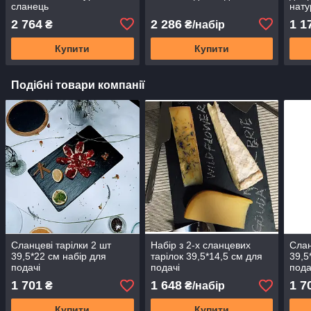
сланець
нату
2 764
2 286
1 1
₴
₴/набір
Купити
Купити
Подібні товари компанії
Сланцеві тарілки 2 шт
Набір з 2-х сланцевих
Слан
39,5*22 см набір для
тарілок 39,5*14,5 см для
39,5
подачі
подачі
пода
1 701
1 648
1 7
₴
₴/набір
Купити
Купити