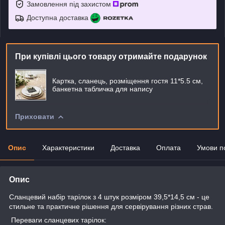
Замовлення під захистом
Доступна доставка
При купівлі цього товару отримайте подарунок
Картка, сланець, розміщення гостя 11*5.5 см,
банкетна табличка для напису
Приховати
Опис
Характеристики
Доставка
Оплата
Умови п
Опис
Сланцевий набір тарілок з 4 штук розміром 39,5*14,5 см - це
стильне та практичне рішення для сервірування різних страв.
Переваги сланцевих тарілок: