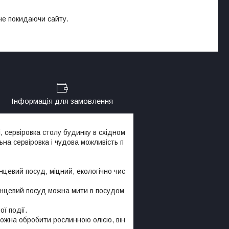
 не покидаючи сайту.
Інформація для замовлення
, сервіровка столу будинку в східном
ьна сервіровка і чудова можливість п
евий посуд, міцний, екологічно чис
ланцевий посуд можна мити в посудом
ї події.
ожна обробити рослинною олією, він