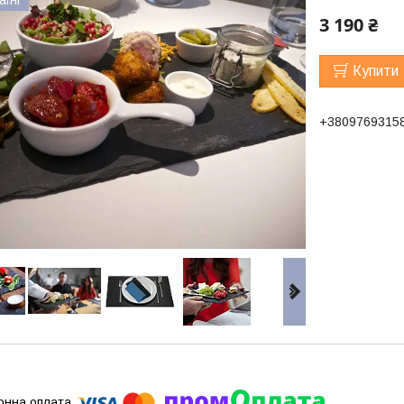
3 190 ₴
Купити
+3809769315