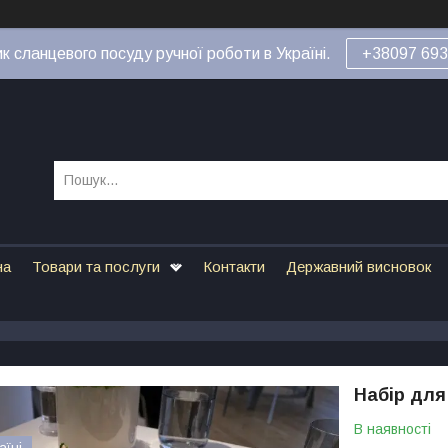
к сланцевого посуду ручної роботи в Україні.
+38097 693
на
Товари та послуги
Контакти
Державний висновок
Набір для
В наявності
аїні