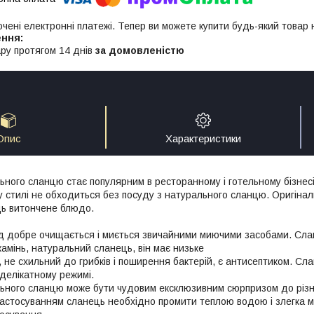
ючені електронні платежі. Тепер ви можете купити будь-який товар
ру протягом 14 днів
за домовленістю
Опис
Характеристики
ьного сланцю стає популярним в ресторанному і готельному бізнесі
у стилі не обходиться без посуду з натурального сланцю. Оригінал
дь витончене блюдо.
 добре очищається і миється звичайними миючими засобами. Сланц
 камінь, натуральний сланець, він має низьке
 не схильний до грибків і поширення бактерій, є антисептиком. С
 делікатному режимі.
ьного сланцю може бути чудовим ексклюзивним сюрпризом до різно
стосуванням сланець необхідно промити теплою водою і злегка м