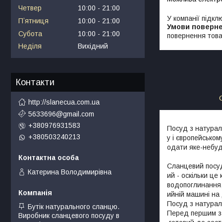
Четвер
10:00
21:00
У компанії підкл
Пʼятниця
10:00
21:00
Субота
10:00
21:00
повернення това
Неділя
Вихідний
Контакти
http://slanecua.com.ua
5633696@gmail.com
+380976931583
Посуд з натурал
+380503240213
у і європейськом
одати яке-небу
Сланцевий посуд
Катерина Володимирівна
ий - оскільки це
водопоглинання,
ийній машині на
Посуд з натурал
Бутік натурального сланцю.
Перед першим за
Виробник сланцевого посуду в