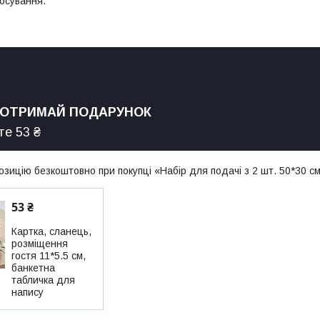
осування.
 ОТРИМАЙ ПОДАРУНОК
е 53 ₴
зицію безкоштовно при покупці «Набір для подачі з 2 шт. 50*30 с
53 ₴
Картка, сланець,
розміщення
гостя 11*5.5 см,
банкетна
табличка для
напису