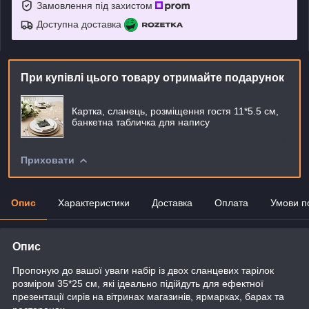
Замовлення під захистом
Доступна доставка
При купівлі цього товару отримайте подарунок
Картка, сланець, розміщення гостя 11*5.5 см,
банкетна табличка для напису
Приховати
Опис
Характеристики
Доставка
Оплата
Умови п
Опис
Пропоную до вашої уваги набір із двох сланцевих тарілок
розміром 35*25 см, які ідеально підійдуть для ефектної
презентації сирів на вітринах магазинів, ярмарках, барах та