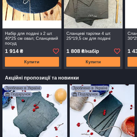
Набір для подачі з 2 шт.
Сланцеві тарілки 4 шт.
Слан
40*25 см овал; Сланцевий
25*19,5 см для подачі
30*2
посуд
1 914
1 808
1 4
₴
₴/набір
Купити
Купити
Акційні пропозиції та новинки
Зроблено в Україні
Зроблено в Україні
Подарунок
Подарунок