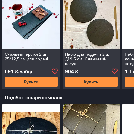
Сланцеві тарілки 2 шт.
Набір для подачі з 2 шт.
Набі
25*12,5 см для подачі
Д19,5 см, Сланцевий
дощо
посуд
нату
691
904
1 1
₴/набір
₴
Купити
Купити
Подібні товари компанії