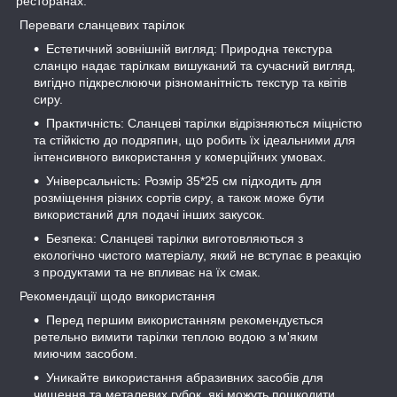
ресторанах.
Переваги сланцевих тарілок
Естетичний зовнішній вигляд: Природна текстура
сланцю надає тарілкам вишуканий та сучасний вигляд,
вигідно підкреслюючи різноманітність текстур та квітів
сиру.
Практичність: Сланцеві тарілки відрізняються міцністю
та стійкістю до подряпин, що робить їх ідеальними для
інтенсивного використання у комерційних умовах.
Універсальність: Розмір 35*25 см підходить для
розміщення різних сортів сиру, а також може бути
використаний для подачі інших закусок.
Безпека: Сланцеві тарілки виготовляються з
екологічно чистого матеріалу, який не вступає в реакцію
з продуктами та не впливає на їх смак.
Рекомендації щодо використання
Перед першим використанням рекомендується
ретельно вимити тарілки теплою водою з м'яким
миючим засобом.
Уникайте використання абразивних засобів для
чищення та металевих губок, які можуть пошкодити