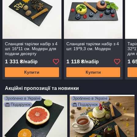
Сланцеві тарілки набір з 4
Сланцеві тарілки набір з 4
Тарі
шт. 16*11 см. Модерн для
шт. 19*9,3 см. Модерн
32*1
подачи десерту
для 
1 331
1 118
1 6
₴/набір
₴/набір
Купити
Купити
Акційні пропозиції та новинки
Зроблено в Україні
Зроблено в Україні
Подарунок
Подарунок