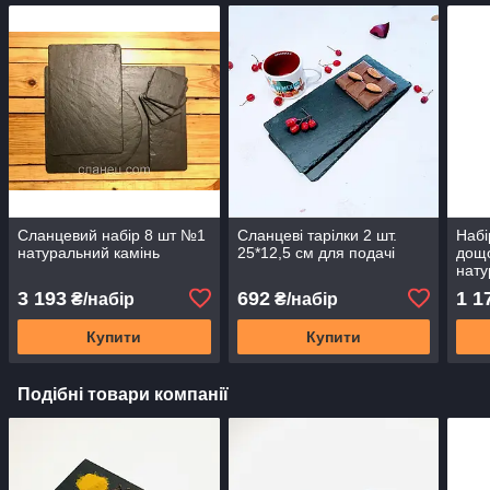
Сланцевий набір 8 шт №1
Сланцеві тарілки 2 шт.
Набі
натуральний камінь
25*12,5 см для подачі
дощо
нату
3 193
692
1 1
₴/набір
₴/набір
Купити
Купити
Подібні товари компанії