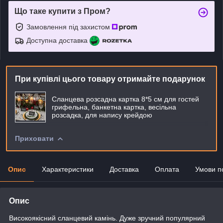
Що таке купити з Пром?
Замовлення під захистом
Доступна доставка
При купівлі цього товару отримайте подарунок
Сланцева розсадна картка 8*5 см для гостей
грифельна, банкетна картка, весільна
розсадка, для напису крейдою
Приховати
Опис
Характеристики
Доставка
Оплата
Умови п
Опис
Високоякісний сланцевий камінь. Дуже зручний популярний