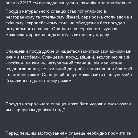
розмір 32*17 см виглядає вишукано, лаконічно та оригінально.
Посуд з натурального сланцю стає популярною в
ресторанному та готельному бізнесі, сервіровка столу вдома в
східному і європейському стилі не обходиться без посуду з
натурального сланцю. Оригінальна сервіровка і чудова
можливість красиво подати якусь витончену страву.
Сланцевий посуд добре очищається і миється звичайними ми
ючими засобами. Сланцевий посуд, міцний, екологічно чисий
- оскільки це камінь, натуральний сланець, він має низьке
водопоглинання, не схильний до грибків і поширення бактерій
, є антисептиком. Сланцевий посуд можна мити в посудомийн
ій машині на делікатному режимі.
Посуд з натурального сланцю може бути чудовим ексклюзивн
им сюрпризом до різної події.
Перед першим застосуванням сланець необхідно промити те