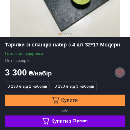
Тарілки зі сланцю набір з 4 шт 32*17 Модерн
Готово до відправки
Опт і роздріб
3 300
₴/набір
3 193 ₴
від 2 наборів
3 193 ₴
від 3 наборів
Купити
або
Купити з